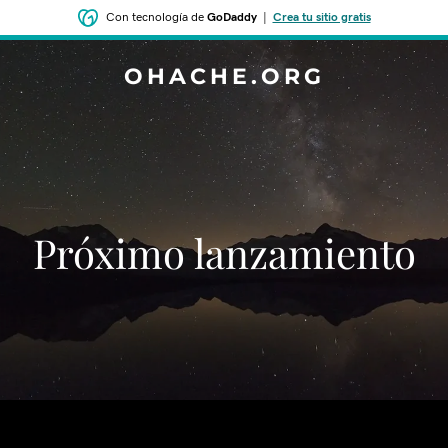
Con tecnología de
GoDaddy
|
Crea tu sitio gratis
OHACHE.ORG
‌‌Próximo lanzamiento